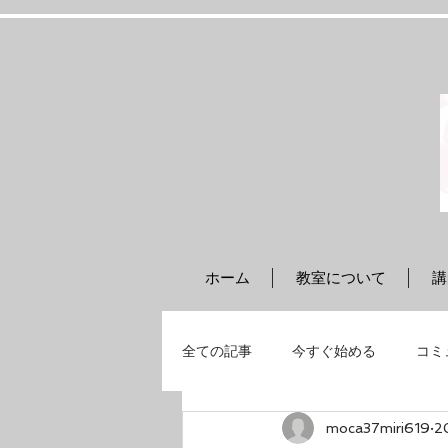
ホーム
教室について
講
全ての記事
今すぐ始める
コミ
moca37miri619
2