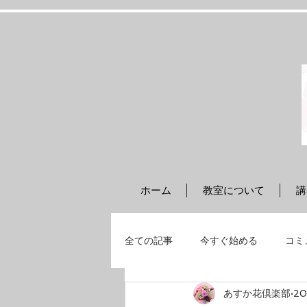
ホーム
教室について
講
全ての記事
今すぐ始める
コミ
あすか花倶楽部
20