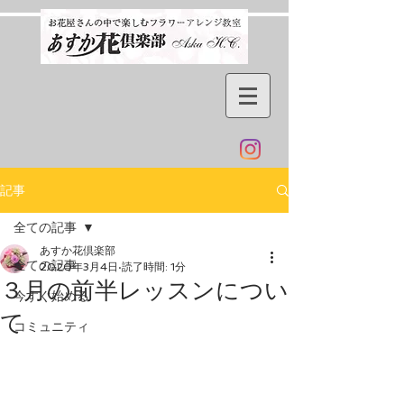
記事
全ての記事
あすか花倶楽部
全ての記事
2020年3月4日
読了時間: 1分
３月の前半レッスンについ
今すぐ始める
て
コミュニティ