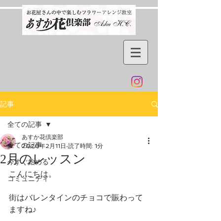
記事
全ての記事
あすか花倶楽部
全ての記事
2020年2月11日
読了時間: 1分
2月のレッスン
今すぐ始める
こんにちは。
コミュニティ
街はバレンタインのチョコで賑わって
ますね♪