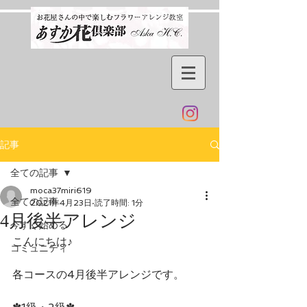
記事
全ての記事
moca37miri619
全ての記事
2021年4月23日
読了時間: 1分
4月後半アレンジ
今すぐ始める
こんにちは♪
コミュニティ
各コースの4月後半アレンジです。